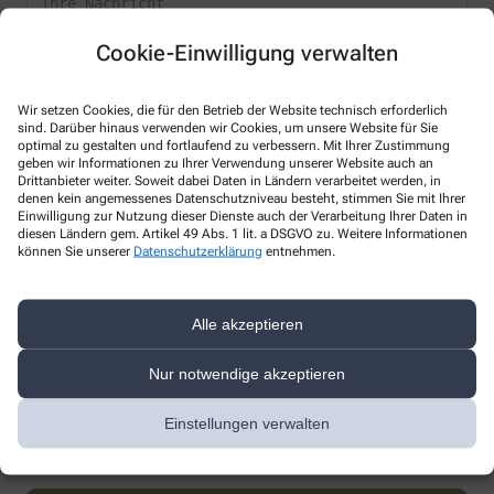
Cookie-Einwilligung verwalten
Wir setzen Cookies, die für den Betrieb der Website technisch erforderlich
sind. Darüber hinaus verwenden wir Cookies, um unsere Website für Sie
* Bitte füllen Sie die Pflichtfelder aus
optimal zu gestalten und fortlaufend zu verbessern. Mit Ihrer Zustimmung
geben wir Informationen zu Ihrer Verwendung unserer Website auch an
Drittanbieter weiter. Soweit dabei Daten in Ländern verarbeitet werden, in
Ich erkläre mich damit einverstanden, dass die von mir angegebenen
denen kein angemessenes Datenschutzniveau besteht, stimmen Sie mit Ihrer
Daten elektronisch erfasst und gespeichert und meine Daten an die
Einwilligung zur Nutzung dieser Dienste auch der Verarbeitung Ihrer Daten in
von mir ausgesuchte Apotheke übergeben werden. Rechtsgrundlage
diesen Ländern gem. Artikel 49 Abs. 1 lit. a DSGVO zu. Weitere Informationen
der Verarbeitung ist Art. 6 Abs. 1 lit. a DS-GVO. Die Einwilligung kann
können Sie unserer
Datenschutzerklärung
entnehmen.
jederzeit widerrufen werden, z.B. per E-Mail an
ratsapothekekochendorf@t-online.de
.
Alle akzeptieren
Ihre Daten werden ausschließlich zur Bearbeitung Ihrer Anfrage
verwendet. Weitere Informationen zum Datenschutz finden Sie unter
folgendem Link:
Datenschutz
.
Nur notwendige akzeptieren
Sind Sie ein Mensch? Dann wählen Sie bitte
das Herz
Einstellungen verwalten