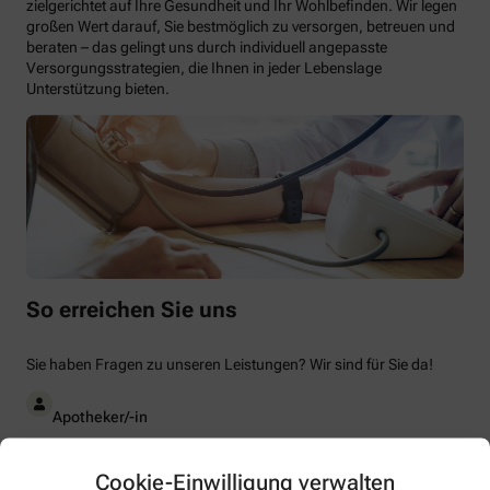
zielgerichtet auf Ihre Gesundheit und Ihr Wohlbefinden. Wir legen
großen Wert darauf, Sie bestmöglich zu versorgen, betreuen und
beraten – das gelingt uns durch individuell angepasste
Versorgungsstrategien, die Ihnen in jeder Lebenslage
Unterstützung bieten.
So erreichen Sie uns
Sie haben Fragen zu unseren Leistungen? Wir sind für Sie da!
Apotheker/-in
Dr. Anja Stremmer
Cookie-Einwilligung verwalten