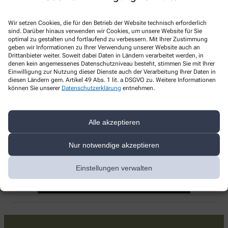
Telefonnummer
Wir setzen Cookies, die für den Betrieb der Website technisch erforderlich
+49-71362 23 40
sind. Darüber hinaus verwenden wir Cookies, um unsere Website für Sie
optimal zu gestalten und fortlaufend zu verbessern. Mit Ihrer Zustimmung
Faxnummer
geben wir Informationen zu Ihrer Verwendung unserer Website auch an
Drittanbieter weiter. Soweit dabei Daten in Ländern verarbeitet werden, in
+49-71362 24 34
denen kein angemessenes Datenschutzniveau besteht, stimmen Sie mit Ihrer
Einwilligung zur Nutzung dieser Dienste auch der Verarbeitung Ihrer Daten in
diesen Ländern gem. Artikel 49 Abs. 1 lit. a DSGVO zu. Weitere Informationen
E-Mail-Adresse
können Sie unserer
Datenschutzerklärung
entnehmen.
ratsapothekekochendorf@t-online.de
Mit dem Laden der Karte stimmen Sie den
Alle akzeptieren
Datenschutzbestimmungen von Google zu.
Klicken Sie auf „Karte Laden“, um Google
Nur notwendige akzeptieren
Rats-Apotheke, Dr. Anja Stremmer e.K., Hauptstraße
map zu aktivieren.
13, 74177 Bad Friedrichshall
Cookie-Richtlinie
Einstellungen verwalten
Karte laden